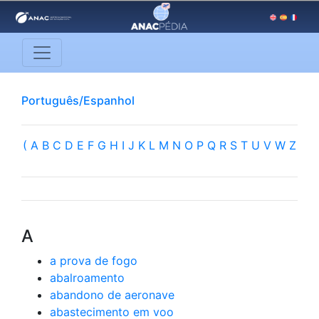
Português/Espanhol
(
A
B
C
D
E
F
G
H
I
J
K
L
M
N
O
P
Q
R
S
T
U
V
W
Z
A
a prova de fogo
abalroamento
abandono de aeronave
abastecimento em voo