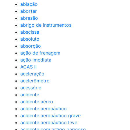
ablação
abortar
abrasão
abrigo de instrumentos
abscissa
absoluto
absorção
ação de frenagem
ação imediata
ACAS II
aceleração
acelerômetro
acessório
acidente
acidente aéreo
acidente aeronáutico
acidente aeronáutico grave
acidente aeronáutico leve
acidente com artigo perigoso