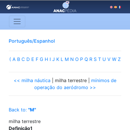
Português/Espanhol
(
A
B
C
D
E
F
G
H
I
J
K
L
M
N
O
P
Q
R
S
T
U
V
W
Z
<< milha náutica
| milha terrestre |
mínimos de
operação do aeródromo >>
Back to:
"M"
milha terrestre
Definição1