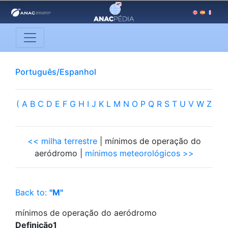
Português/Espanhol
(
A
B
C
D
E
F
G
H
I
J
K
L
M
N
O
P
Q
R
S
T
U
V
W
Z
<< milha terrestre
| mínimos de operação do
aeródromo |
mínimos meteorológicos >>
Back to:
"M"
mínimos de operação do aeródromo
Definição1