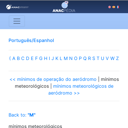
Português/Espanhol
(
A
B
C
D
E
F
G
H
I
J
K
L
M
N
O
P
Q
R
S
T
U
V
W
Z
<< mínimos de operação do aeródromo
| mínimos
meteorológicos |
mínimos meteorológicos de
aeródromo >>
Back to:
"M"
mínimos meteorológicos