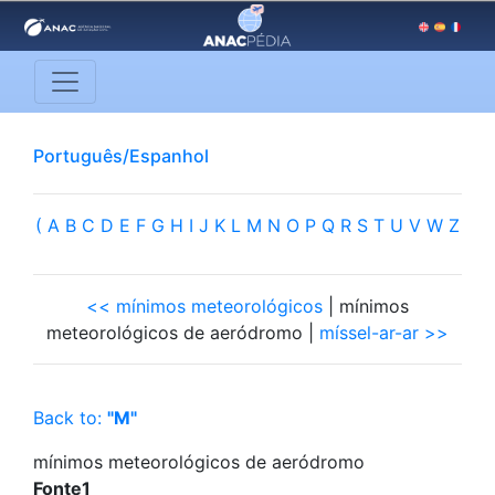
Português/Espanhol
(
A
B
C
D
E
F
G
H
I
J
K
L
M
N
O
P
Q
R
S
T
U
V
W
Z
<< mínimos meteorológicos
| mínimos
meteorológicos de aeródromo |
míssel-ar-ar >>
Back to:
"M"
mínimos meteorológicos de aeródromo
Fonte1