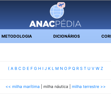
METODOLOGIA
DICIONÁRIOS
COR
(
A
B
C
D
E
F
G
H
I
J
K
L
M
N
O
P
Q
R
S
T
U
V
W
Z
<< milha marítima
| milha náutica |
milha terrestre >>