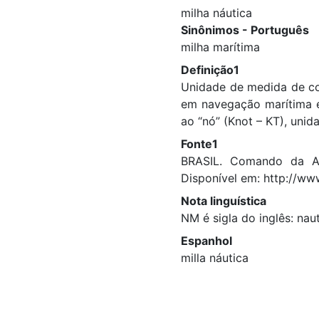
milha náutica
Sinônimos - Português
milha marítima
Definição1
Unidade de medida de com
em navegação marítima e
ao “nó” (Knot – KT), uni
Fonte1
BRASIL. Comando da Ae
Disponível em: http://ww
Nota linguística
NM é sigla do inglês: nau
Espanhol
milla náutica