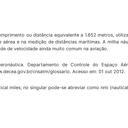
primento ou distância equivalente a 1.852 metros, utili
 aérea e na medição de distâncias marítimas. A milha náu
dade de velocidade ainda muito comum na aviação.
ronáutica. Departamento de Controle do Espaço Aér
w.decea.gov.br/cnsatm/glossario. Acesso em: 01 out 2012.
tical miles; no singular pode-se abreviar como nmi (nautical