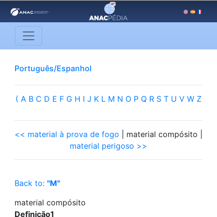
Português/Espanhol
(
A
B
C
D
E
F
G
H
I
J
K
L
M
N
O
P
Q
R
S
T
U
V
W
Z
<< material à prova de fogo
| material compósito |
material perigoso >>
Back to:
"M"
material compósito
Definição1