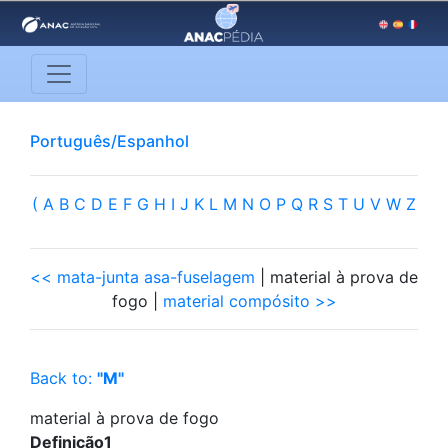
Português/Espanhol
(
A
B
C
D
E
F
G
H
I
J
K
L
M
N
O
P
Q
R
S
T
U
V
W
Z
<< mata-junta asa-fuselagem
| material à prova de
fogo |
material compósito >>
Back to:
"M"
material à prova de fogo
Definição1