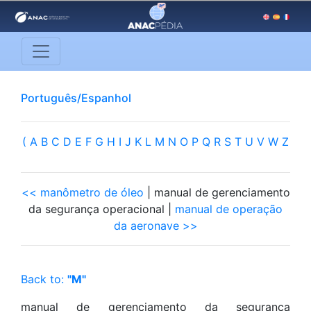
Português/Espanhol
(
A
B
C
D
E
F
G
H
I
J
K
L
M
N
O
P
Q
R
S
T
U
V
W
Z
<< manômetro de óleo
| manual de gerenciamento
da segurança operacional |
manual de operação
da aeronave >>
Back to:
"M"
manual de gerenciamento da segurança