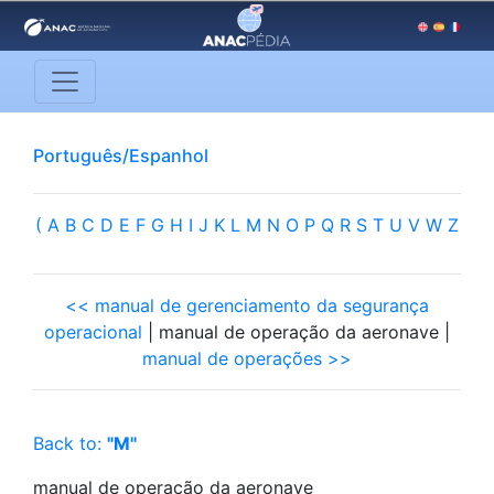
Português/Espanhol
(
A
B
C
D
E
F
G
H
I
J
K
L
M
N
O
P
Q
R
S
T
U
V
W
Z
<< manual de gerenciamento da segurança
operacional
| manual de operação da aeronave |
manual de operações >>
Back to:
"M"
manual de operação da aeronave