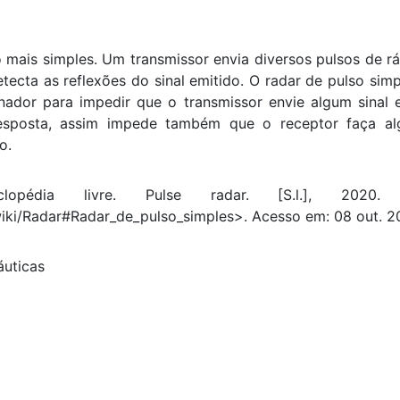
mais simples. Um transmissor envia diversos pulsos de rá
tecta as reflexões do sinal emitido. O radar de pulso sim
nador para impedir que o transmissor envie algum sinal 
resposta, assim impede também que o receptor faça al
o.
clopédia livre. Pulse radar. [S.l.], 2020
/wiki/Radar#Radar_de_pulso_simples>. Acesso em: 08 out. 2
uticas