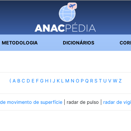
METODOLOGIA
DICIONÁRIOS
COR
(
A
B
C
D
E
F
G
H
I
J
K
L
M
N
O
P
Q
R
S
T
U
V
W
Z
 de movimento de superfície
| radar de pulso |
radar de vig