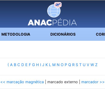
METODOLOGIA
DICIONÁRIOS
COR
(
A
B
C
D
E
F
G
H
I
J
K
L
M
N
O
P
Q
R
S
T
U
V
W
Z
<< marcação magnética
| marcado externo |
marcador >>