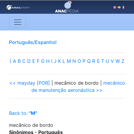
Português/Espanhol
(
A
B
C
D
E
F
G
H
I
J
K
L
M
N
O
P
Q
R
S
T
U
V
W
Z
<< mayday [POR]
| mecânico de bordo |
mecânico
de manutenção aeronáutica >>
Back to:
"M"
mecânico de bordo
Sinônimos - Português