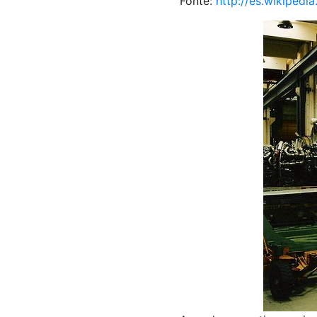
Fonte:
http://es.wikipedia