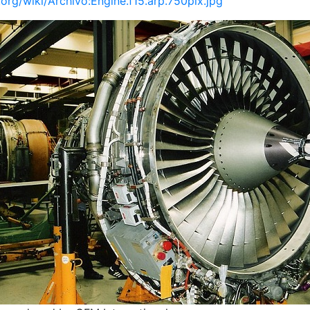
.org/wiki/Archivo:Engine.f15.arp.750pix.jpg