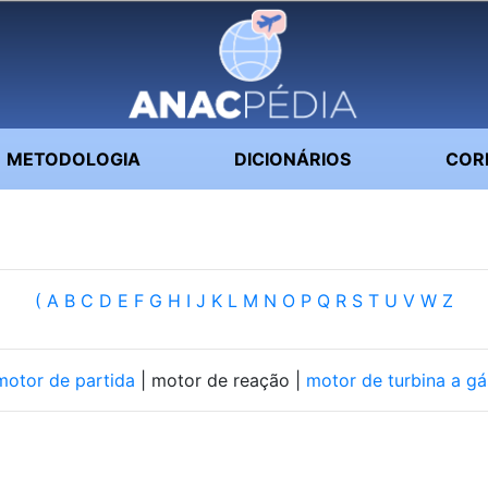
METODOLOGIA
DICIONÁRIOS
COR
(
A
B
C
D
E
F
G
H
I
J
K
L
M
N
O
P
Q
R
S
T
U
V
W
Z
otor de partida
| motor de reação |
motor de turbina a g