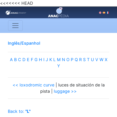
<<<<<<< HEAD
Inglês/Espanhol
A
B
C
D
E
F
G
H
I
J
K
L
M
N
O
P
Q
R
S
T
U
V
W
X
Y
<< loxodromic curve
| luces de situación de la
pista |
luggage >>
Back to:
"L"