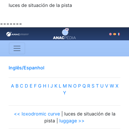
luces de situación de la pista
=======
Inglês/Espanhol
A
B
C
D
E
F
G
H
I
J
K
L
M
N
O
P
Q
R
S
T
U
V
W
X
Y
<< loxodromic curve
| luces de situación de la
pista |
luggage >>