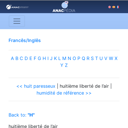
Francês/Inglês
A
B
C
D
E
F
G
H
I
J
K
L
M
N
O
P
Q
R
S
T
U
V
W
X
Y
Z
<< huit paresseux
| huitième liberté de l’air |
humidité de référence >>
Back to:
"H"
huitième liberté de l’air