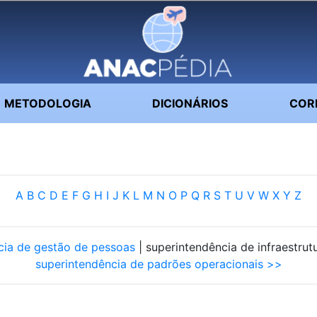
METODOLOGIA
DICIONÁRIOS
COR
A
B
C
D
E
F
G
H
I
J
K
L
M
N
O
P
Q
R
S
T
U
V
W
X
Y
Z
cia de gestão de pessoas
| superintendência de infraestrut
superintendência de padrões operacionais >>