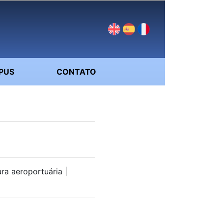
PUS
CONTATO
ura aeroportuária |