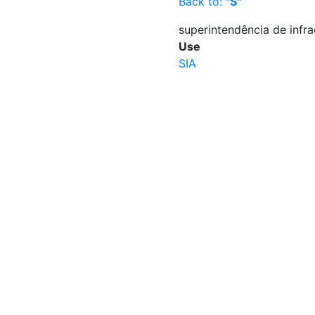
Back to:
"S"
superintendência de infra
Use
SIA