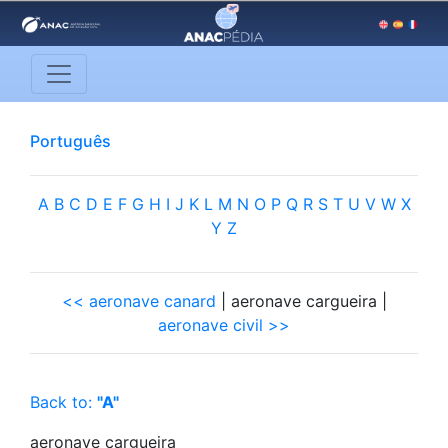
Português
A
B
C
D
E
F
G
H
I
J
K
L
M
N
O
P
Q
R
S
T
U
V
W
X
Y
Z
<< aeronave canard
| aeronave cargueira |
aeronave civil >>
Back to:
"A"
aeronave cargueira