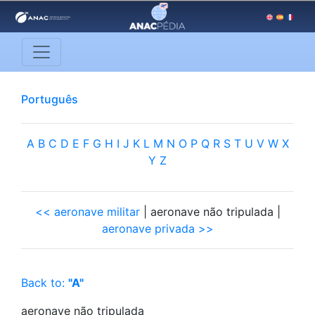
Português
A
B
C
D
E
F
G
H
I
J
K
L
M
N
O
P
Q
R
S
T
U
V
W
X
Y
Z
<< aeronave militar
| aeronave não tripulada |
aeronave privada >>
Back to:
"A"
aeronave não tripulada