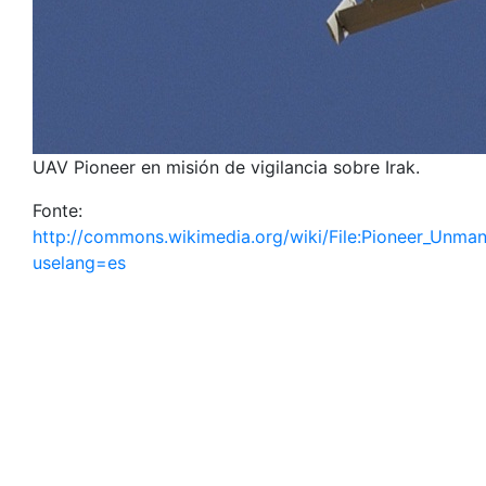
UAV Pioneer en misión de vigilancia sobre Irak.
Fonte:
http://commons.wikimedia.org/wiki/File:Pioneer_Unman
uselang=es