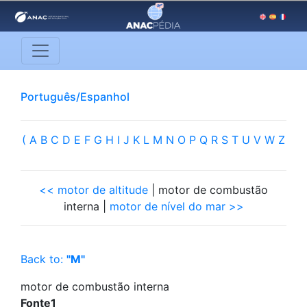
Português/Espanhol
(
A
B
C
D
E
F
G
H
I
J
K
L
M
N
O
P
Q
R
S
T
U
V
W
Z
<< motor de altitude
| motor de combustão
interna |
motor de nível do mar >>
Back to:
"M"
motor de combustão interna
Fonte1