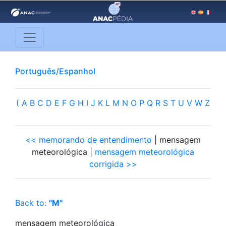
Português/Espanhol
(
A
B
C
D
E
F
G
H
I
J
K
L
M
N
O
P
Q
R
S
T
U
V
W
Z
<< memorando de entendimento
| mensagem
meteorológica |
mensagem meteorológica
corrigida >>
Back to:
"M"
mensagem meteorológica