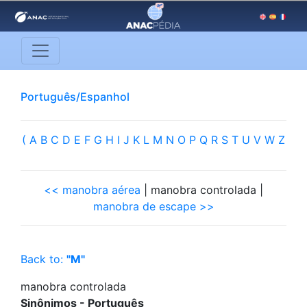
Português/Espanhol
(
A
B
C
D
E
F
G
H
I
J
K
L
M
N
O
P
Q
R
S
T
U
V
W
Z
<< manobra aérea
| manobra controlada |
manobra de escape >>
Back to:
"M"
manobra controlada
Sinônimos - Português