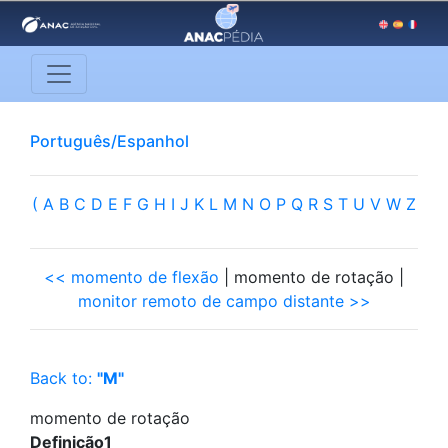
Português/Espanhol
(
A
B
C
D
E
F
G
H
I
J
K
L
M
N
O
P
Q
R
S
T
U
V
W
Z
<< momento de flexão
| momento de rotação |
monitor remoto de campo distante >>
Back to:
"M"
momento de rotação
Definição1