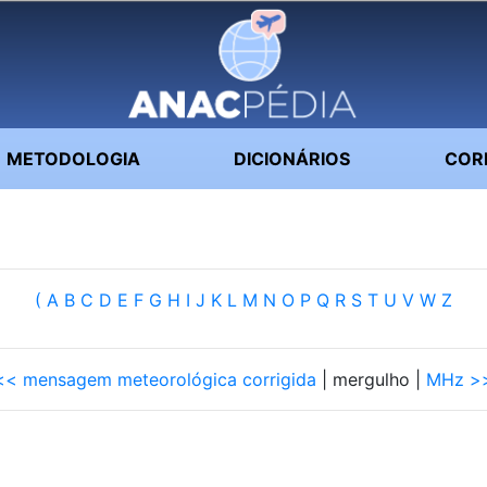
METODOLOGIA
DICIONÁRIOS
COR
(
A
B
C
D
E
F
G
H
I
J
K
L
M
N
O
P
Q
R
S
T
U
V
W
Z
<< mensagem meteorológica corrigida
| mergulho |
MHz >