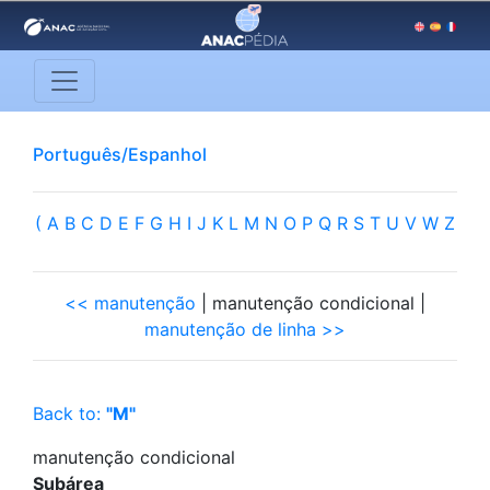
Português/Espanhol
(
A
B
C
D
E
F
G
H
I
J
K
L
M
N
O
P
Q
R
S
T
U
V
W
Z
<< manutenção
| manutenção condicional |
manutenção de linha >>
Back to:
"M"
manutenção condicional
Subárea