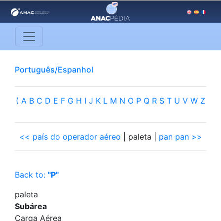
Português/Espanhol
(
A
B
C
D
E
F
G
H
I
J
K
L
M
N
O
P
Q
R
S
T
U
V
W
Z
<< país do operador aéreo
| paleta |
pan pan >>
Back to:
"P"
paleta
Subárea
Carga Aérea