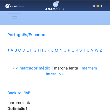
Português/Espanhol
(
A
B
C
D
E
F
G
H
I
J
K
L
M
N
O
P
Q
R
S
T
U
V
W
Z
<< marcador médio
| marcha lenta |
margem
lateral >>
Back to:
"M"
marcha lenta
Definição1