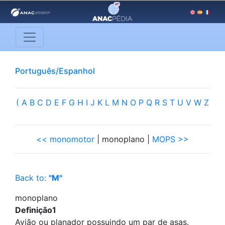
Português/Espanhol
(
A
B
C
D
E
F
G
H
I
J
K
L
M
N
O
P
Q
R
S
T
U
V
W
Z
<< monomotor
| monoplano |
MOPS >>
Back to:
"M"
monoplano
Definição1
Avião ou planador possuindo um par de asas.