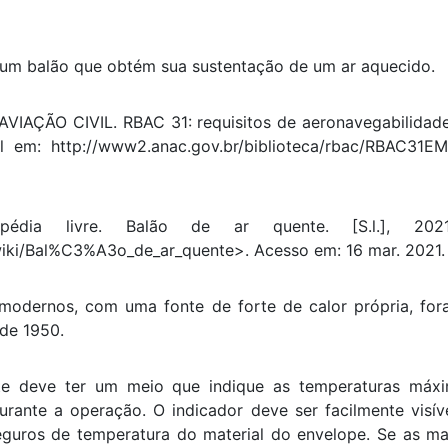
 um balão que obtém sua sustentação de um ar aquecido.
AÇÃO CIVIL. RBAC 31: requisitos de aeronavegabilidade: b
vel em: http://www2.anac.gov.br/biblioteca/rbac/RBAC31
opédia livre. Balão de ar quente. [S.l.], 20
/wiki/Bal%C3%A3o_de_ar_quente>. Acesso em: 16 mar. 2021.
modernos, com uma fonte de forte de calor própria, fo
 de 1950.
e deve ter um meio que indique as temperaturas máx
rante a operação. O indicador deve ser facilmente visíve
seguros de temperatura do material do envelope. Se as m