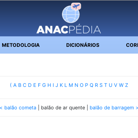
METODOLOGIA
DICIONÁRIOS
COR
(
A
B
C
D
E
F
G
H
I
J
K
L
M
N
O
P
Q
R
S
T
U
V
W
Z
< balão cometa
| balão de ar quente |
balão de barragem 