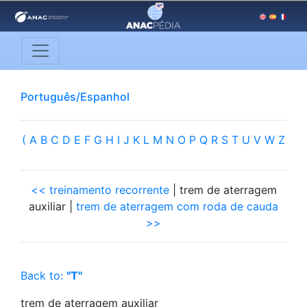
Português/Espanhol
(
A
B
C
D
E
F
G
H
I
J
K
L
M
N
O
P
Q
R
S
T
U
V
W
Z
<< treinamento recorrente
| trem de aterragem
auxiliar |
trem de aterragem com roda de cauda
>>
Back to:
"T"
trem de aterragem auxiliar