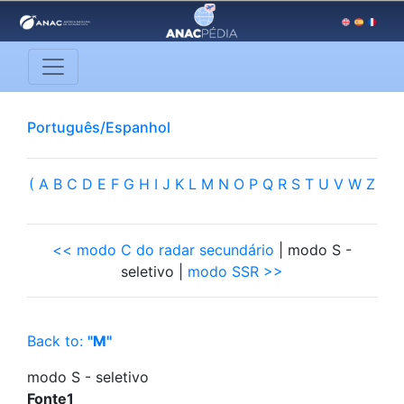
Português/Espanhol
(
A
B
C
D
E
F
G
H
I
J
K
L
M
N
O
P
Q
R
S
T
U
V
W
Z
<< modo C do radar secundário
| modo S -
seletivo |
modo SSR >>
Back to:
"M"
modo S - seletivo
Fonte1