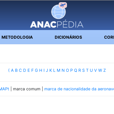
METODOLOGIA
DICIONÁRIOS
COR
(
A
B
C
D
E
F
G
H
I
J
K
L
M
N
O
P
Q
R
S
T
U
V
W
Z
MAPt
| marca comum |
marca de nacionalidade da aeronav