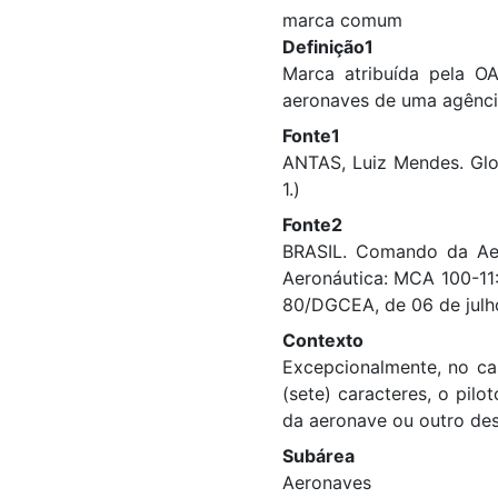
marca comum
Definição1
Marca atribuída pela O
aeronaves de uma agência
Fonte1
ANTAS, Luiz Mendes. Glos
1.)
Fonte2
BRASIL. Comando da Ae
Aeronáutica: MCA 100-11
80/DGCEA, de 06 de julh
Contexto
Excepcionalmente, no cas
(sete) caracteres, o pil
da aeronave ou outro desi
Subárea
Aeronaves