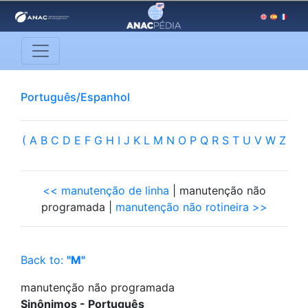
Português/Espanhol
(
A
B
C
D
E
F
G
H
I
J
K
L
M
N
O
P
Q
R
S
T
U
V
W
Z
<< manutenção de linha
| manutenção não
programada |
manutenção não rotineira >>
Back to:
"M"
manutenção não programada
Sinônimos - Português