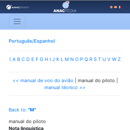
Português/Espanhol
(
A
B
C
D
E
F
G
H
I
J
K
L
M
N
O
P
Q
R
S
T
U
V
W
Z
<< manual de voo do avião
| manual do piloto |
manual técnico >>
Back to:
"M"
manual do piloto
Nota linguística