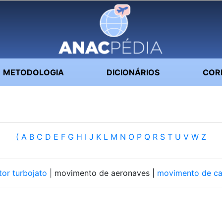
METODOLOGIA
DICIONÁRIOS
COR
(
A
B
C
D
E
F
G
H
I
J
K
L
M
N
O
P
Q
R
S
T
U
V
W
Z
or turbojato
| movimento de aeronaves |
movimento de c