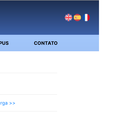
PUS
CONTATO
arga >>