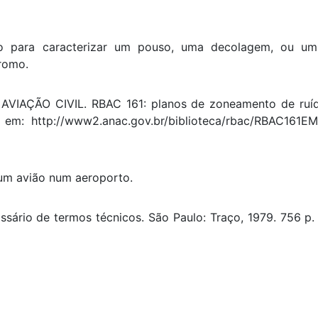
do para caracterizar um pouso, uma decolagem, ou u
romo.
IAÇÃO CIVIL. RBAC 161: planos de zoneamento de ruí
vel em: http://www2.anac.gov.br/biblioteca/rbac/RBAC161
um avião num aeroporto.
sário de termos técnicos. São Paulo: Traço, 1979. 756 p. 