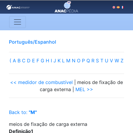
Português/Espanhol
(
A
B
C
D
E
F
G
H
I
J
K
L
M
N
O
P
Q
R
S
T
U
V
W
Z
<< medidor de combustível
| meios de fixação de
carga externa |
MEL >>
Back to:
"M"
meios de fixação de carga externa
Definição1