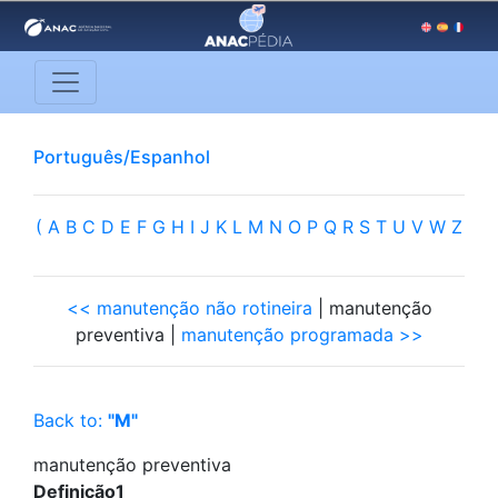
Português/Espanhol
(
A
B
C
D
E
F
G
H
I
J
K
L
M
N
O
P
Q
R
S
T
U
V
W
Z
<< manutenção não rotineira
| manutenção
preventiva |
manutenção programada >>
Back to:
"M"
manutenção preventiva
Definição1