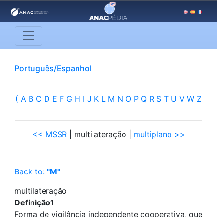
Português/Espanhol
(
A
B
C
D
E
F
G
H
I
J
K
L
M
N
O
P
Q
R
S
T
U
V
W
Z
<< MSSR
| multilateração |
multiplano >>
Back to:
"M"
multilateração
Definição1
Forma de vigilância independente cooperativa, que