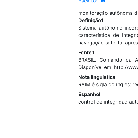
Back to:
"M"
monitoração autônoma da
Definição1
Sistema autônomo incorp
característica de inte
navegação satelital apr
Fonte1
BRASIL. Comando da Ae
Disponível em: http://ww
Nota linguística
RAIM é sigla do inglês: r
Espanhol
control de integridad au