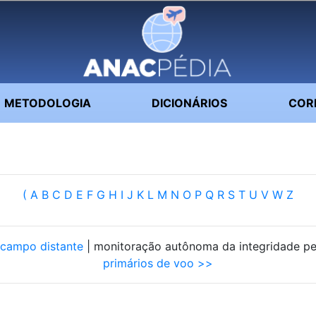
METODOLOGIA
DICIONÁRIOS
COR
(
A
B
C
D
E
F
G
H
I
J
K
L
M
N
O
P
Q
R
S
T
U
V
W
Z
 campo distante
| monitoração autônoma da integridade pe
primários de voo >>