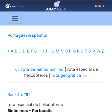
Português/Espanhol
(
A
B
C
D
E
F
G
H
I
J
K
L
M
N
O
P
Q
R
S
T
U
V
W
Z
<< rota de tempo mínimo
| rota especial de
helicópteros |
rota geográfica >>
Back to:
"R"
rota especial de helicópteros
Sinônimos - Português