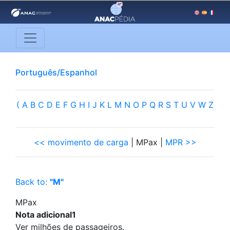
Português/Espanhol
(
A
B
C
D
E
F
G
H
I
J
K
L
M
N
O
P
Q
R
S
T
U
V
W
Z
<< movimento de carga
| MPax |
MPR >>
Back to:
"M"
MPax
Nota adicional1
Ver milhões de passageiros.