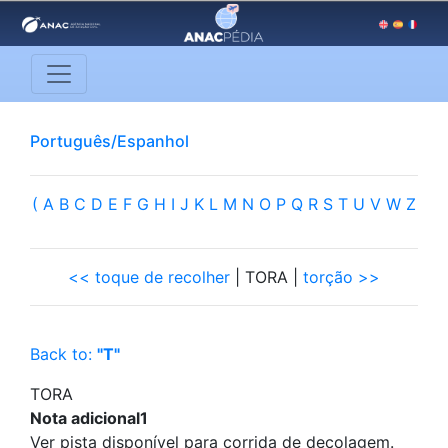
Português/Espanhol
(
A
B
C
D
E
F
G
H
I
J
K
L
M
N
O
P
Q
R
S
T
U
V
W
Z
<< toque de recolher
| TORA |
torção >>
Back to:
"T"
TORA
Nota adicional1
Ver pista disponível para corrida de decolagem.