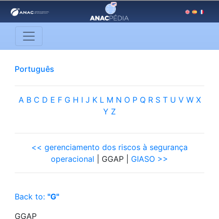
Português
A
B
C
D
E
F
G
H
I
J
K
L
M
N
O
P
Q
R
S
T
U
V
W
X
Y
Z
<< gerenciamento dos riscos à segurança
operacional
| GGAP |
GIASO >>
Back to:
"G"
GGAP