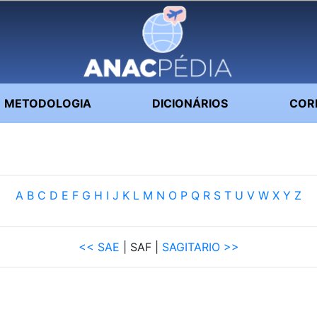
METODOLOGIA
DICIONÁRIOS
COR
A
B
C
D
E
F
G
H
I
J
K
L
M
N
O
P
Q
R
S
T
U
V
W
X
Y
Z
<< SAE
| SAF |
SAGITARIO >>