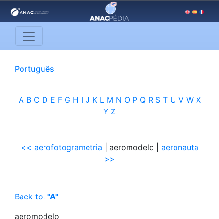
Português
A
B
C
D
E
F
G
H
I
J
K
L
M
N
O
P
Q
R
S
T
U
V
W
X
Y
Z
<< aerofotogrametria
| aeromodelo |
aeronauta
>>
Back to:
"A"
aeromodelo