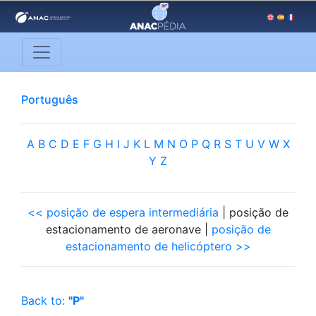
Português
A
B
C
D
E
F
G
H
I
J
K
L
M
N
O
P
Q
R
S
T
U
V
W
X
Y
Z
<< posição de espera intermediária
| posição de
estacionamento de aeronave |
posição de
estacionamento de helicóptero >>
Back to:
"P"