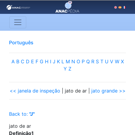
Português
A
B
C
D
E
F
G
H
I
J
K
L
M
N
O
P
Q
R
S
T
U
V
W
X
Y
Z
<< janela de inspeção
| jato de ar |
jato grande >>
Back to:
"J"
jato de ar
Definição1