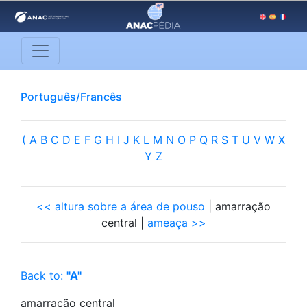
Português/Francês
(
A
B
C
D
E
F
G
H
I
J
K
L
M
N
O
P
Q
R
S
T
U
V
W
X
Y
Z
<< altura sobre a área de pouso
| amarração
central |
ameaça >>
Back to:
"A"
amarração central