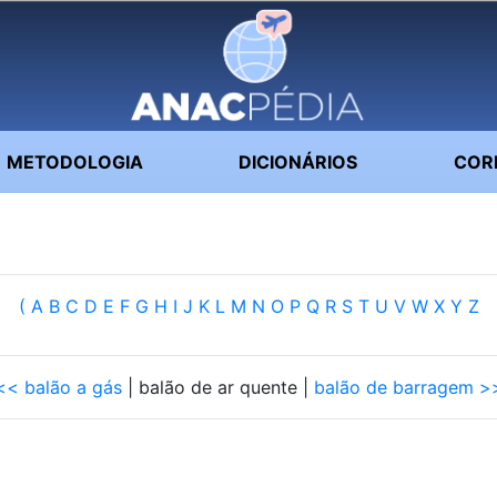
METODOLOGIA
DICIONÁRIOS
COR
(
A
B
C
D
E
F
G
H
I
J
K
L
M
N
O
P
Q
R
S
T
U
V
W
X
Y
Z
<< balão a gás
| balão de ar quente |
balão de barragem >