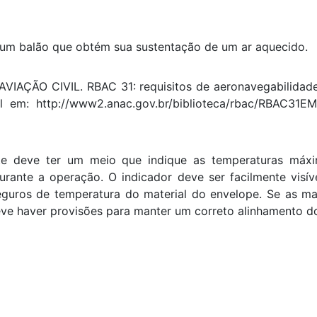
 um balão que obtém sua sustentação de um ar aquecido.
AÇÃO CIVIL. RBAC 31: requisitos de aeronavegabilidade: b
vel em: http://www2.anac.gov.br/biblioteca/rbac/RBAC31
e deve ter um meio que indique as temperaturas máx
rante a operação. O indicador deve ser facilmente visíve
seguros de temperatura do material do envelope. Se as m
eve haver provisões para manter um correto alinhamento do