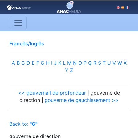
Francês/Inglês
A
B
C
D
E
F
G
H
I
J
K
L
M
N
O
P
Q
R
S
T
U
V
W
X
Y
Z
<< gouvernail de profondeur
| gouverne de
direction |
gouverne de gauchissement >>
Back to:
"G"
gouverne de direction